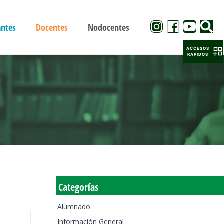
antes
Docentes
Nodocentes
ACCESOS
RAPIDOS
Categorías
Alumnado
Información General