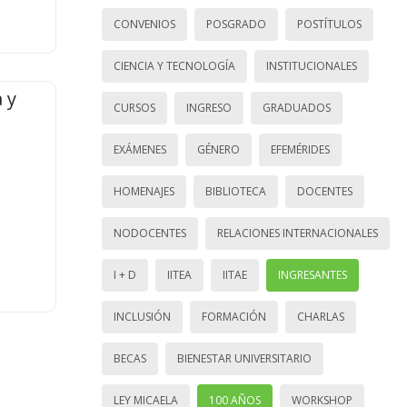
CONVENIOS
POSGRADO
POSTÍTULOS
CIENCIA Y TECNOLOGÍA
INSTITUCIONALES
 y
CURSOS
INGRESO
GRADUADOS
EXÁMENES
GÉNERO
EFEMÉRIDES
HOMENAJES
BIBLIOTECA
DOCENTES
NODOCENTES
RELACIONES INTERNACIONALES
I + D
IITEA
IITAE
INGRESANTES
INCLUSIÓN
FORMACIÓN
CHARLAS
BECAS
BIENESTAR UNIVERSITARIO
LEY MICAELA
100 AÑOS
WORKSHOP