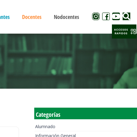
antes
Docentes
Nodocentes
ACCESOS
RAPIDOS
Categorías
Alumnado
Información General