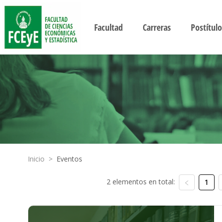
Facultad
Carreras
Postítulo
Inicio
>
Eventos
2 elementos en total:
1