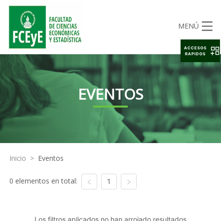
MENÚ
ACCESOS
RAPIDOS
EVENTOS
Inicio
>
Eventos
0 elementos en total:
1
Los filtros aplicados no han arrojado resultados