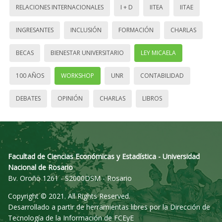
RELACIONES INTERNACIONALES
I + D
IITEA
IITAE
INGRESANTES
INCLUSIÓN
FORMACIÓN
CHARLAS
BECAS
BIENESTAR UNIVERSITARIO
LEY MICAELA
100 AÑOS
WORKSHOP
UNR
CONTABILIDAD
DEBATES
OPINIÓN
CHARLAS
LIBROS
Facultad de Ciencias Económicas y Estadística - Universidad
Nacional de Rosario
Bv. Oroño 1261 - S2000DSM - Rosario
Copyright © 2021. All Rights Reserved.
Desarrollado a partir de herramientas libres por la Dirección de
Tecnología de la Información de FCEyE