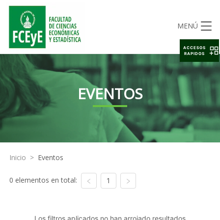
MENÚ
ACCESOS
RAPIDOS
EVENTOS
Inicio
>
Eventos
0 elementos en total:
1
Los filtros aplicados no han arrojado resultados