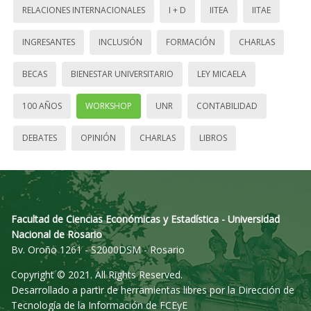
RELACIONES INTERNACIONALES
I + D
IITEA
IITAE
INGRESANTES
INCLUSIÓN
FORMACIÓN
CHARLAS
BECAS
BIENESTAR UNIVERSITARIO
LEY MICAELA
100 AÑOS
WORKSHOP
UNR
CONTABILIDAD
DEBATES
OPINIÓN
CHARLAS
LIBROS
Facultad de Ciencias Económicas y Estadística - Universidad
Nacional de Rosario
Bv. Oroño 1261 - S2000DSM - Rosario
Copyright © 2021. All Rights Reserved.
Desarrollado a partir de herramientas libres por la Dirección de
Tecnología de la Información de FCEyE