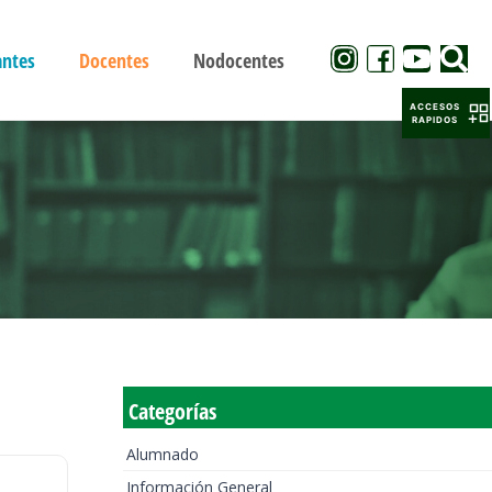
antes
Docentes
Nodocentes
ACCESOS
RAPIDOS
Categorías
Alumnado
Información General