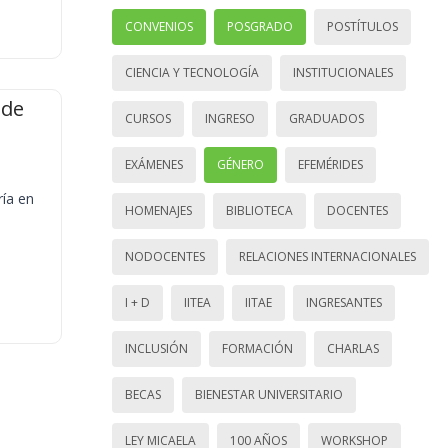
CONVENIOS
POSGRADO
POSTÍTULOS
CIENCIA Y TECNOLOGÍA
INSTITUCIONALES
 de
CURSOS
INGRESO
GRADUADOS
EXÁMENES
GÉNERO
EFEMÉRIDES
ría en
HOMENAJES
BIBLIOTECA
DOCENTES
NODOCENTES
RELACIONES INTERNACIONALES
I + D
IITEA
IITAE
INGRESANTES
INCLUSIÓN
FORMACIÓN
CHARLAS
BECAS
BIENESTAR UNIVERSITARIO
LEY MICAELA
100 AÑOS
WORKSHOP