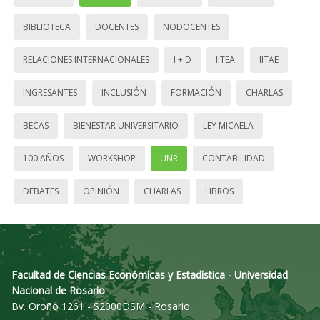
BIBLIOTECA
DOCENTES
NODOCENTES
RELACIONES INTERNACIONALES
I + D
IITEA
IITAE
INGRESANTES
INCLUSIÓN
FORMACIÓN
CHARLAS
BECAS
BIENESTAR UNIVERSITARIO
LEY MICAELA
100 AÑOS
WORKSHOP
UNR
CONTABILIDAD
DEBATES
OPINIÓN
CHARLAS
LIBROS
Facultad de Ciencias Económicas y Estadística - Universidad
Nacional de Rosario
Bv. Oroño 1261 - S2000DSM - Rosario