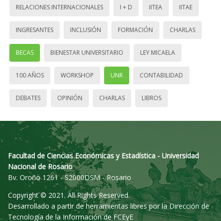
RELACIONES INTERNACIONALES
I + D
IITEA
IITAE
INGRESANTES
INCLUSIÓN
FORMACIÓN
CHARLAS
BECAS
BIENESTAR UNIVERSITARIO
LEY MICAELA
100 AÑOS
WORKSHOP
UNR
CONTABILIDAD
DEBATES
OPINIÓN
CHARLAS
LIBROS
Facultad de Ciencias Económicas y Estadística - Universidad
Nacional de Rosario
Bv. Oroño 1261 - S2000DSM - Rosario
Copyright © 2021. All Rights Reserved.
Desarrollado a partir de herramientas libres por la Dirección de
Tecnología de la Información de FCEyE