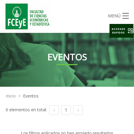
MENÚ
ACCESOS
RAPIDOS
EVENTOS
Inicio
>
Eventos
0 elementos en total:
1
Los filtros aplicados no han arrojado resultados