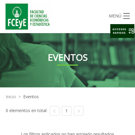
MENÚ
ACCESOS
RAPIDOS
EVENTOS
Inicio
>
Eventos
0 elementos en total:
1
Los filtros aplicados no han arrojado resultados