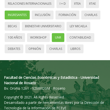
RELACIONES INTERNACIONALES
I + D
IITEA
IITAE
INGRESANTES
INCLUSIÓN
FORMACIÓN
CHARLAS
BECAS
BIENESTAR UNIVERSITARIO
LEY MICAELA
100 AÑOS
WORKSHOP
UNR
CONTABILIDAD
DEBATES
OPINIÓN
CHARLAS
LIBROS
Facultad de Ciencias Económicas y Estadística - Universidad
Nacional de Rosario
Bv. Oroño 1261 - S2000DSM - Rosario
Copyright © 2021. All Rights Reserved.
Desarrollado a partir de herramientas libres por la Dirección de
Tecnología de la Información de FCEyE