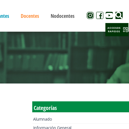
antes
Docentes
Nodocentes
ACCESOS
RAPIDOS
Categorías
Alumnado
Información General