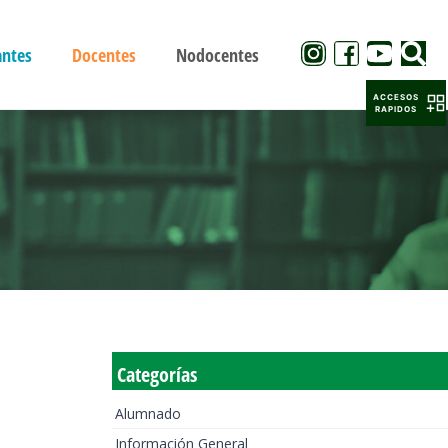
antes
Docentes
Nodocentes
ACCESOS
RAPIDOS
Categorías
Alumnado
Información General