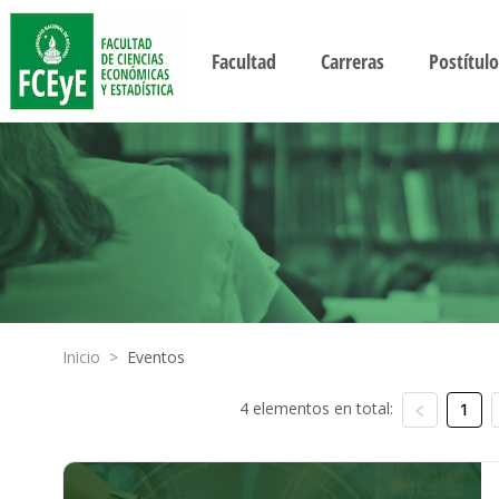
Facultad
Carreras
Postítulo
Inicio
>
Eventos
4 elementos en total:
1