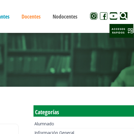
antes
Docentes
Nodocentes
ACCESOS
RAPIDOS
Categorías
Alumnado
Información General