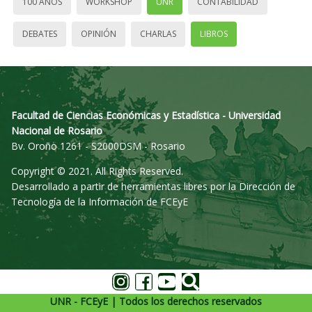
100 AÑOS
WORKSHOP
UNR
CONTABILIDAD
DEBATES
OPINIÓN
CHARLAS
LIBROS
Facultad de Ciencias Económicas y Estadística - Universidad
Nacional de Rosario
Bv. Oroño 1261 - S2000DSM - Rosario
Copyright © 2021. All Rights Reserved.
Desarrollado a partir de herramientas libres por la Dirección de
Tecnología de la Información de FCEyE
UNR - FCEyE | Todos los derechos reservados