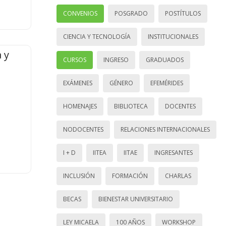
CONVENIOS
POSGRADO
POSTÍTULOS
CIENCIA Y TECNOLOGÍA
INSTITUCIONALES
 y
CURSOS
INGRESO
GRADUADOS
EXÁMENES
GÉNERO
EFEMÉRIDES
HOMENAJES
BIBLIOTECA
DOCENTES
NODOCENTES
RELACIONES INTERNACIONALES
I + D
IITEA
IITAE
INGRESANTES
INCLUSIÓN
FORMACIÓN
CHARLAS
BECAS
BIENESTAR UNIVERSITARIO
LEY MICAELA
100 AÑOS
WORKSHOP