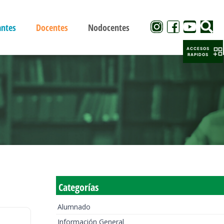
antes
Docentes
Nodocentes
ACCESOS
RAPIDOS
Categorías
Alumnado
Información General