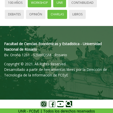
100 AÑOS
WORKSHOP
UNR
CONTABILIDAD
DEBATES
OPINIÓN
CHARLAS
LIBROS
Facultad de Ciencias Económicas y Estadística - Universidad
Nacional de Rosario
Bv. Oroño 1261 - S2000DSM - Rosario
Copyright © 2021. All Rights Reserved.
Desarrollado a partir de herramientas libres por la Dirección de
Tecnología de la Información de FCEyE
UNR - FCEyE | Todos los derechos reservados