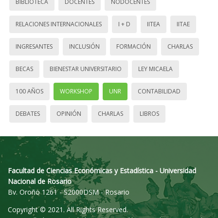
BIBLIOTECA
DOCENTES
NODOCENTES
RELACIONES INTERNACIONALES
I + D
IITEA
IITAE
INGRESANTES
INCLUSIÓN
FORMACIÓN
CHARLAS
BECAS
BIENESTAR UNIVERSITARIO
LEY MICAELA
100 AÑOS
WORKSHOP
UNR
CONTABILIDAD
DEBATES
OPINIÓN
CHARLAS
LIBROS
Facultad de Ciencias Económicas y Estadística - Universidad
Nacional de Rosario
Bv. Oroño 1261 - S2000DSM - Rosario
Copyright © 2021. All Rights Reserved.