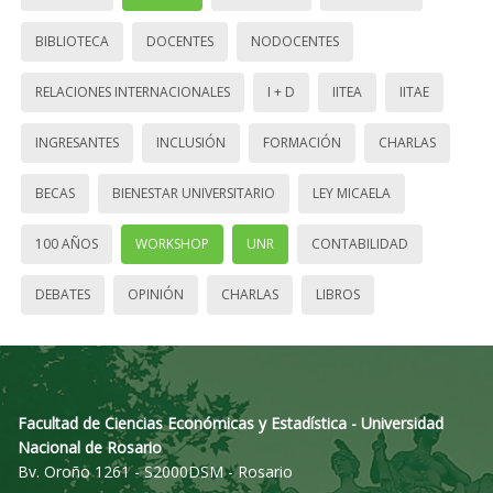
BIBLIOTECA
DOCENTES
NODOCENTES
RELACIONES INTERNACIONALES
I + D
IITEA
IITAE
INGRESANTES
INCLUSIÓN
FORMACIÓN
CHARLAS
BECAS
BIENESTAR UNIVERSITARIO
LEY MICAELA
100 AÑOS
WORKSHOP
UNR
CONTABILIDAD
DEBATES
OPINIÓN
CHARLAS
LIBROS
Facultad de Ciencias Económicas y Estadística - Universidad
Nacional de Rosario
Bv. Oroño 1261 - S2000DSM - Rosario