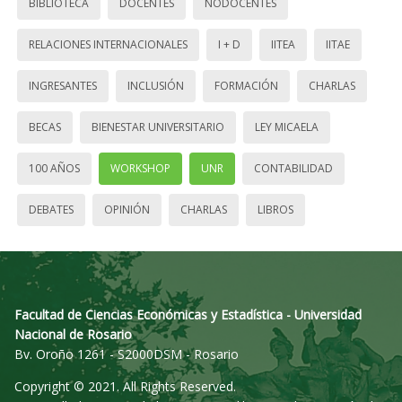
BIBLIOTECA
DOCENTES
NODOCENTES
RELACIONES INTERNACIONALES
I + D
IITEA
IITAE
INGRESANTES
INCLUSIÓN
FORMACIÓN
CHARLAS
BECAS
BIENESTAR UNIVERSITARIO
LEY MICAELA
100 AÑOS
WORKSHOP
UNR
CONTABILIDAD
DEBATES
OPINIÓN
CHARLAS
LIBROS
Facultad de Ciencias Económicas y Estadística - Universidad
Nacional de Rosario
Bv. Oroño 1261 - S2000DSM - Rosario
Copyright © 2021. All Rights Reserved.