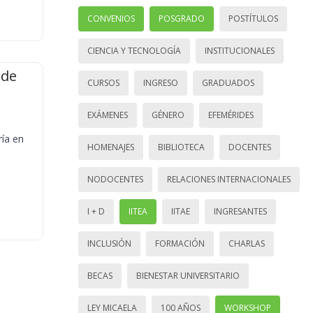
CONVENIOS
POSGRADO
POSTÍTULOS
CIENCIA Y TECNOLOGÍA
INSTITUCIONALES
 de
CURSOS
INGRESO
GRADUADOS
EXÁMENES
GÉNERO
EFEMÉRIDES
ría en
HOMENAJES
BIBLIOTECA
DOCENTES
NODOCENTES
RELACIONES INTERNACIONALES
I + D
IITEA
IITAE
INGRESANTES
INCLUSIÓN
FORMACIÓN
CHARLAS
BECAS
BIENESTAR UNIVERSITARIO
LEY MICAELA
100 AÑOS
WORKSHOP