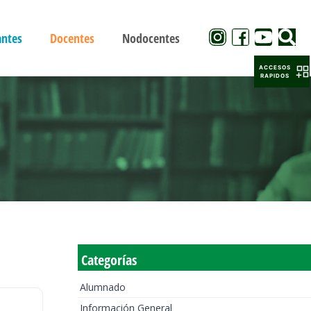
antes
Docentes
Nodocentes
ACCESOS
RAPIDOS
Categorías
Alumnado
Información General