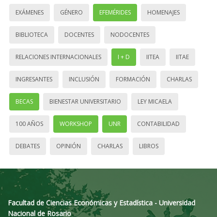
EXÁMENES
GÉNERO
EFEMÉRIDES
HOMENAJES
BIBLIOTECA
DOCENTES
NODOCENTES
RELACIONES INTERNACIONALES
I + D
IITEA
IITAE
INGRESANTES
INCLUSIÓN
FORMACIÓN
CHARLAS
BECAS
BIENESTAR UNIVERSITARIO
LEY MICAELA
100 AÑOS
WORKSHOP
UNR
CONTABILIDAD
DEBATES
OPINIÓN
CHARLAS
LIBROS
Facultad de Ciencias Económicas y Estadística - Universidad
Nacional de Rosario