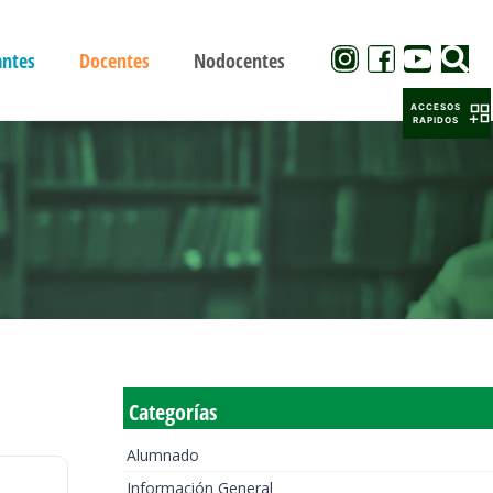
antes
Docentes
Nodocentes
ACCESOS
RAPIDOS
Categorías
Alumnado
Información General