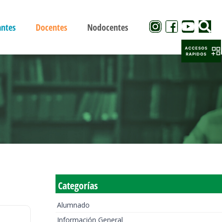
antes
Docentes
Nodocentes
ACCESOS
RAPIDOS
Categorías
Alumnado
Información General