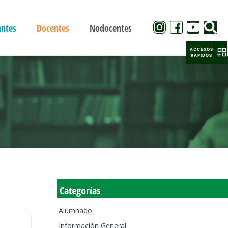
antes
Docentes
Nodocentes
ACCESOS
RAPIDOS
Categorías
Alumnado
Información General