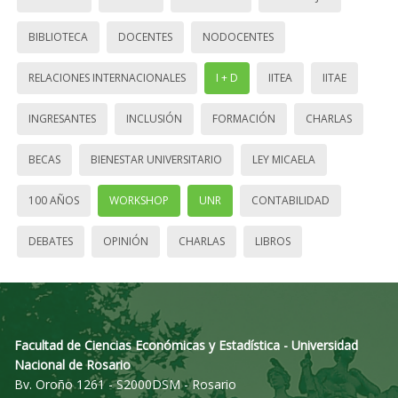
BIBLIOTECA
DOCENTES
NODOCENTES
RELACIONES INTERNACIONALES
I + D
IITEA
IITAE
INGRESANTES
INCLUSIÓN
FORMACIÓN
CHARLAS
BECAS
BIENESTAR UNIVERSITARIO
LEY MICAELA
100 AÑOS
WORKSHOP
UNR
CONTABILIDAD
DEBATES
OPINIÓN
CHARLAS
LIBROS
Facultad de Ciencias Económicas y Estadística - Universidad
Nacional de Rosario
Bv. Oroño 1261 - S2000DSM - Rosario