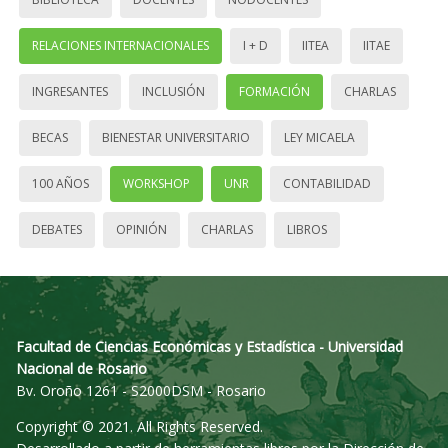
RELACIONES INTERNACIONALES
I + D
IITEA
IITAE
INGRESANTES
INCLUSIÓN
FORMACIÓN
CHARLAS
BECAS
BIENESTAR UNIVERSITARIO
LEY MICAELA
100 AÑOS
WORKSHOP
UNR
CONTABILIDAD
DEBATES
OPINIÓN
CHARLAS
LIBROS
Facultad de Ciencias Económicas y Estadística - Universidad
Nacional de Rosario
Bv. Oroño 1261 - S2000DSM - Rosario
Copyright © 2021. All Rights Reserved.