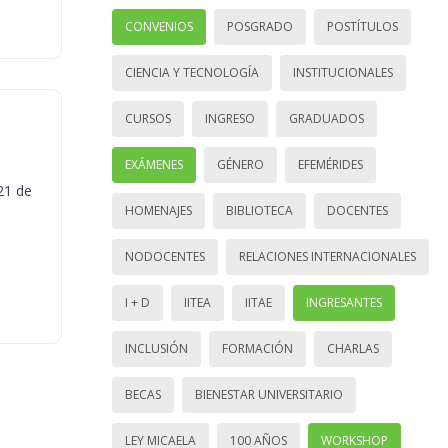
CONVENIOS
POSGRADO
POSTÍTULOS
CIENCIA Y TECNOLOGÍA
INSTITUCIONALES
CURSOS
INGRESO
GRADUADOS
EXÁMENES
GÉNERO
EFEMÉRIDES
21 de
HOMENAJES
BIBLIOTECA
DOCENTES
NODOCENTES
RELACIONES INTERNACIONALES
I + D
IITEA
IITAE
INGRESANTES
INCLUSIÓN
FORMACIÓN
CHARLAS
BECAS
BIENESTAR UNIVERSITARIO
LEY MICAELA
100 AÑOS
WORKSHOP