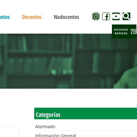
antes
Docentes
Nodocentes
ACCESOS
RAPIDOS
Categorías
Alumnado
Información General