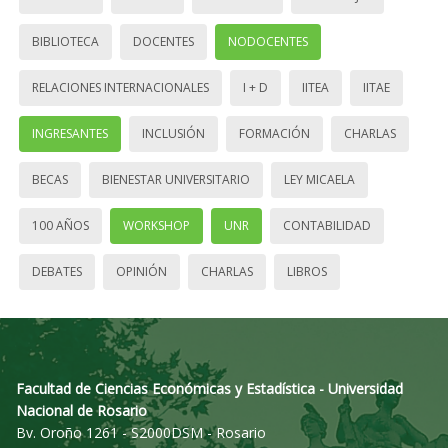
BIBLIOTECA
DOCENTES
NODOCENTES
RELACIONES INTERNACIONALES
I + D
IITEA
IITAE
INGRESANTES
INCLUSIÓN
FORMACIÓN
CHARLAS
BECAS
BIENESTAR UNIVERSITARIO
LEY MICAELA
100 AÑOS
WORKSHOP
UNR
CONTABILIDAD
DEBATES
OPINIÓN
CHARLAS
LIBROS
Facultad de Ciencias Económicas y Estadística - Universidad
Nacional de Rosario
Bv. Oroño 1261 - S2000DSM - Rosario