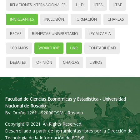
RELACIONES INTERNACIONALES
I + D
IITEA
IITAE
INGRESANTES
INCLUSIÓN
FORMACIÓN
CHARLAS
BECAS
BIENESTAR UNIVERSITARIO
LEY MICAELA
100 AÑOS
WORKSHOP
UNR
CONTABILIDAD
DEBATES
OPINIÓN
CHARLAS
LIBROS
Facultad de Ciencias Económicas y Estadística - Universidad
Nacional de Rosario
Bv. Oroño 1261 - S2000DSM - Rosario
Copyright © 2021. All Rights Reserved.
Desarrollado a partir de herramientas libres por la Dirección de
Tecnología de la Información de FCEyE