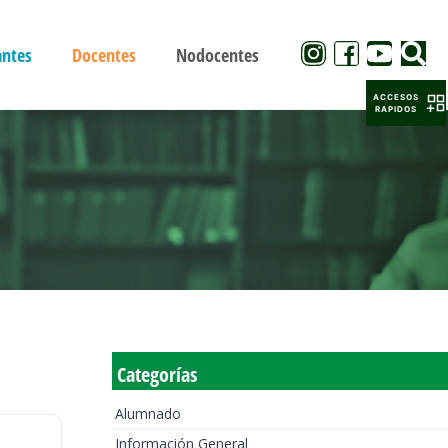
antes
Docentes
Nodocentes
ACCESOS
RAPIDOS
Categorías
Alumnado
Información General