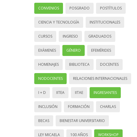
CONVENIOS
POSGRADO
POSTÍTULOS
CIENCIA Y TECNOLOGÍA
INSTITUCIONALES
CURSOS
INGRESO
GRADUADOS
EXÁMENES
GÉNERO
EFEMÉRIDES
HOMENAJES
BIBLIOTECA
DOCENTES
NODOCENTES
RELACIONES INTERNACIONALES
I + D
IITEA
IITAE
INGRESANTES
INCLUSIÓN
FORMACIÓN
CHARLAS
BECAS
BIENESTAR UNIVERSITARIO
LEY MICAELA
100 AÑOS
WORKSHOP