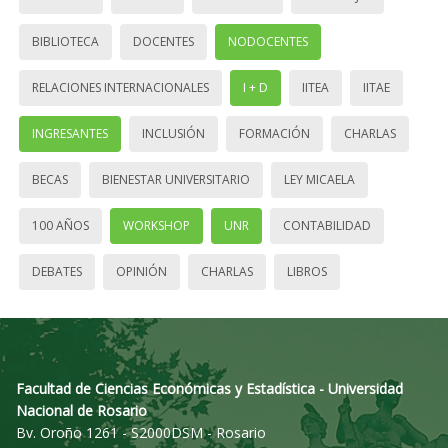
BIBLIOTECA
DOCENTES
NODOCENTES
RELACIONES INTERNACIONALES
I + D
IITEA
IITAE
INGRESANTES
INCLUSIÓN
FORMACIÓN
CHARLAS
BECAS
BIENESTAR UNIVERSITARIO
LEY MICAELA
100 AÑOS
WORKSHOP
UNR
CONTABILIDAD
DEBATES
OPINIÓN
CHARLAS
LIBROS
Facultad de Ciencias Económicas y Estadística - Universidad
Nacional de Rosario
Bv. Oroño 1261 - S2000DSM - Rosario