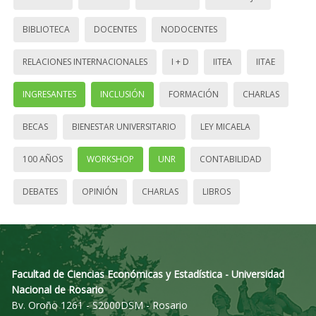
BIBLIOTECA
DOCENTES
NODOCENTES
RELACIONES INTERNACIONALES
I + D
IITEA
IITAE
INGRESANTES
INCLUSIÓN
FORMACIÓN
CHARLAS
BECAS
BIENESTAR UNIVERSITARIO
LEY MICAELA
100 AÑOS
WORKSHOP
UNR
CONTABILIDAD
DEBATES
OPINIÓN
CHARLAS
LIBROS
Facultad de Ciencias Económicas y Estadística - Universidad
Nacional de Rosario
Bv. Oroño 1261 - S2000DSM - Rosario