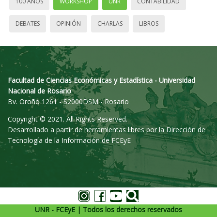
100 AÑOS
WORKSHOP
UNR
CONTABILIDAD
DEBATES
OPINIÓN
CHARLAS
LIBROS
Facultad de Ciencias Económicas y Estadística - Universidad
Nacional de Rosario
Bv. Oroño 1261 - S2000DSM - Rosario
Copyright © 2021. All Rights Reserved.
Desarrollado a partir de herramientas libres por la Dirección de
Tecnología de la Información de FCEyE
UNR - FCEyE | Todos los derechos reservados