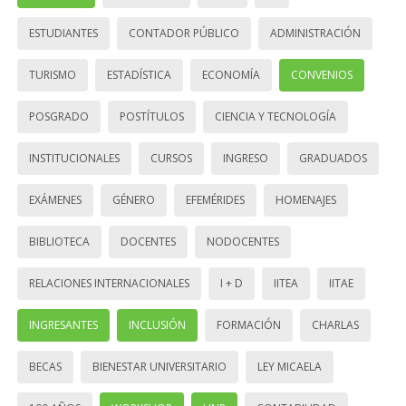
ESTUDIANTES
CONTADOR PÚBLICO
ADMINISTRACIÓN
TURISMO
ESTADÍSTICA
ECONOMÍA
CONVENIOS
POSGRADO
POSTÍTULOS
CIENCIA Y TECNOLOGÍA
INSTITUCIONALES
CURSOS
INGRESO
GRADUADOS
EXÁMENES
GÉNERO
EFEMÉRIDES
HOMENAJES
BIBLIOTECA
DOCENTES
NODOCENTES
RELACIONES INTERNACIONALES
I + D
IITEA
IITAE
INGRESANTES
INCLUSIÓN
FORMACIÓN
CHARLAS
BECAS
BIENESTAR UNIVERSITARIO
LEY MICAELA