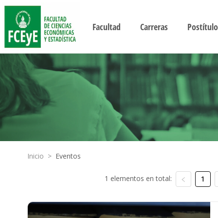
Facultad
Carreras
Postítulo
Inicio
>
Eventos
1 elementos en total:
1