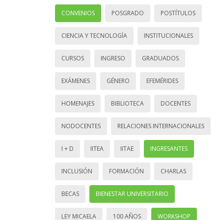
CONVENIOS
POSGRADO
POSTÍTULOS
CIENCIA Y TECNOLOGÍA
INSTITUCIONALES
CURSOS
INGRESO
GRADUADOS
EXÁMENES
GÉNERO
EFEMÉRIDES
HOMENAJES
BIBLIOTECA
DOCENTES
NODOCENTES
RELACIONES INTERNACIONALES
I + D
IITEA
IITAE
INGRESANTES
INCLUSIÓN
FORMACIÓN
CHARLAS
BECAS
BIENESTAR UNIVERSITARIO
LEY MICAELA
100 AÑOS
WORKSHOP