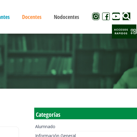
antes
Docentes
Nodocentes
ACCESOS
RAPIDOS
Categorías
Alumnado
Información General