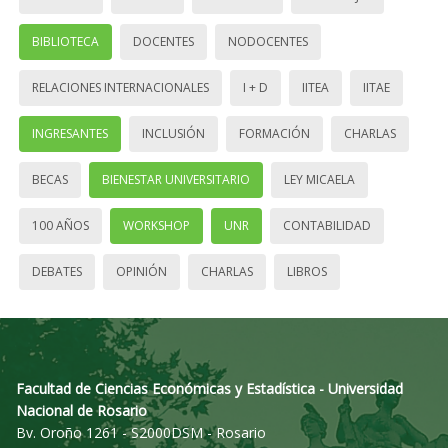
BIBLIOTECA
DOCENTES
NODOCENTES
RELACIONES INTERNACIONALES
I + D
IITEA
IITAE
INGRESANTES
INCLUSIÓN
FORMACIÓN
CHARLAS
BECAS
BIENESTAR UNIVERSITARIO
LEY MICAELA
100 AÑOS
WORKSHOP
UNR
CONTABILIDAD
DEBATES
OPINIÓN
CHARLAS
LIBROS
Facultad de Ciencias Económicas y Estadística - Universidad
Nacional de Rosario
Bv. Oroño 1261 - S2000DSM - Rosario