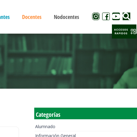
antes
Docentes
Nodocentes
ACCESOS
RAPIDOS
Categorías
Alumnado
Información General