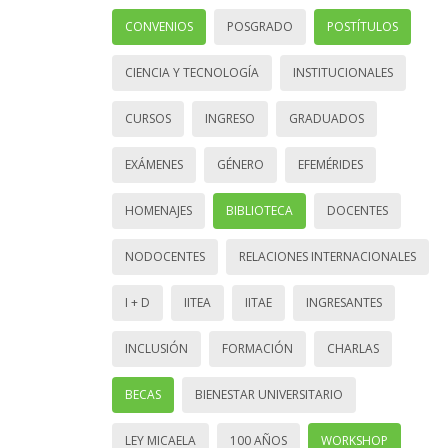
CONVENIOS
POSGRADO
POSTÍTULOS
CIENCIA Y TECNOLOGÍA
INSTITUCIONALES
CURSOS
INGRESO
GRADUADOS
EXÁMENES
GÉNERO
EFEMÉRIDES
HOMENAJES
BIBLIOTECA
DOCENTES
NODOCENTES
RELACIONES INTERNACIONALES
I + D
IITEA
IITAE
INGRESANTES
INCLUSIÓN
FORMACIÓN
CHARLAS
BECAS
BIENESTAR UNIVERSITARIO
LEY MICAELA
100 AÑOS
WORKSHOP