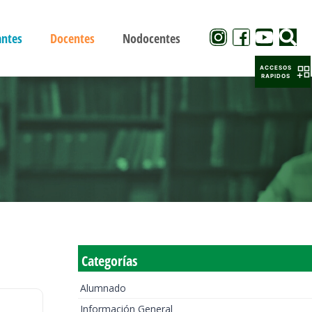
antes
Docentes
Nodocentes
ACCESOS
RAPIDOS
Categorías
Alumnado
Información General