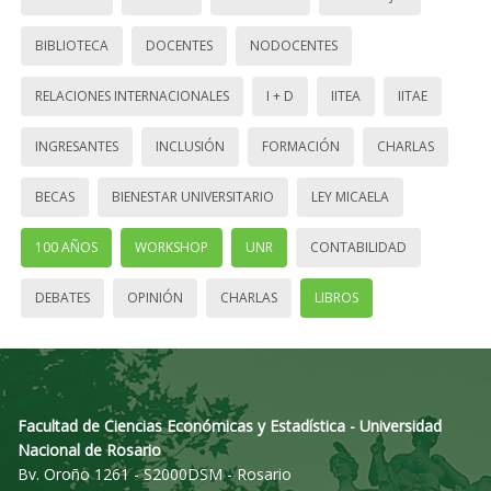
BIBLIOTECA
DOCENTES
NODOCENTES
RELACIONES INTERNACIONALES
I + D
IITEA
IITAE
INGRESANTES
INCLUSIÓN
FORMACIÓN
CHARLAS
BECAS
BIENESTAR UNIVERSITARIO
LEY MICAELA
100 AÑOS
WORKSHOP
UNR
CONTABILIDAD
DEBATES
OPINIÓN
CHARLAS
LIBROS
Facultad de Ciencias Económicas y Estadística - Universidad
Nacional de Rosario
Bv. Oroño 1261 - S2000DSM - Rosario