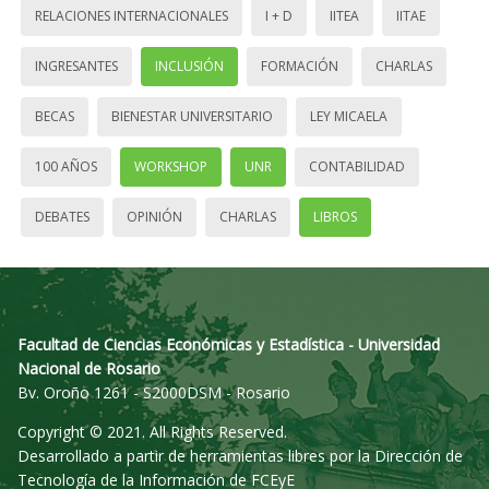
RELACIONES INTERNACIONALES
I + D
IITEA
IITAE
INGRESANTES
INCLUSIÓN
FORMACIÓN
CHARLAS
BECAS
BIENESTAR UNIVERSITARIO
LEY MICAELA
100 AÑOS
WORKSHOP
UNR
CONTABILIDAD
DEBATES
OPINIÓN
CHARLAS
LIBROS
Facultad de Ciencias Económicas y Estadística - Universidad
Nacional de Rosario
Bv. Oroño 1261 - S2000DSM - Rosario
Copyright © 2021. All Rights Reserved.
Desarrollado a partir de herramientas libres por la Dirección de
Tecnología de la Información de FCEyE