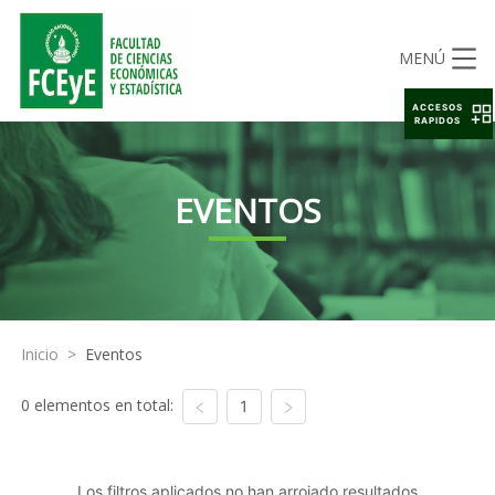
MENÚ
ACCESOS
RAPIDOS
EVENTOS
Inicio
>
Eventos
0 elementos en total:
1
Los filtros aplicados no han arrojado resultados