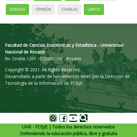
DEBATES
OPINIÓN
CHARLAS
LIBROS
Facultad de Ciencias Económicas y Estadística - Universidad
Nacional de Rosario
Bv. Oroño 1261 - S2000DSM - Rosario
Copyright © 2021. All Rights Reserved.
Desarrollado a partir de herramientas libres por la Dirección de
Tecnología de la Información de FCEyE
UNR - FCEyE | Todos los derechos reservados
Defendiendo la educación pública, libre y gratuita