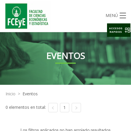
MENÚ
ACCESOS
RAPIDOS
EVENTOS
Inicio
>
Eventos
0 elementos en total:
1
Los filtros aplicados no han arrojado resultados