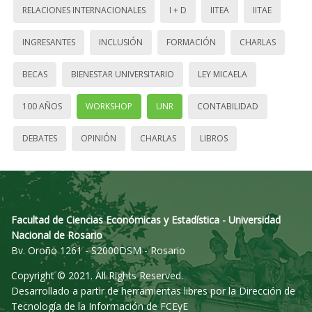
RELACIONES INTERNACIONALES
I + D
IITEA
IITAE
INGRESANTES
INCLUSIÓN
FORMACIÓN
CHARLAS
BECAS
BIENESTAR UNIVERSITARIO
LEY MICAELA
100 AÑOS
WORKSHOP
UNR
CONTABILIDAD
DEBATES
OPINIÓN
CHARLAS
LIBROS
Facultad de Ciencias Económicas y Estadística - Universidad
Nacional de Rosario
Bv. Oroño 1261 - S2000DSM - Rosario
Copyright © 2021. All Rights Reserved.
Desarrollado a partir de herramientas libres por la Dirección de
Tecnología de la Información de FCEyE