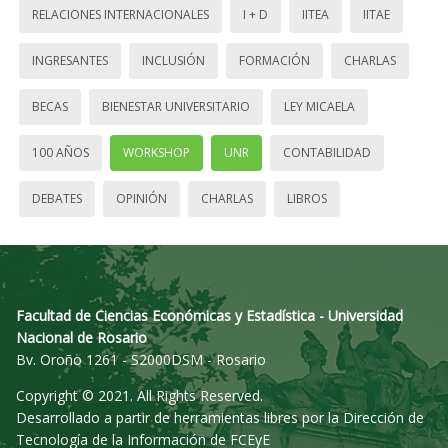
RELACIONES INTERNACIONALES
I + D
IITEA
IITAE
INGRESANTES
INCLUSIÓN
FORMACIÓN
CHARLAS
BECAS
BIENESTAR UNIVERSITARIO
LEY MICAELA
100 AÑOS
WORKSHOP
UNR
CONTABILIDAD
DEBATES
OPINIÓN
CHARLAS
LIBROS
Facultad de Ciencias Económicas y Estadística - Universidad
Nacional de Rosario
Bv. Oroño 1261 - S2000DSM - Rosario
Copyright © 2021. All Rights Reserved.
Desarrollado a partir de herramientas libres por la Dirección de
Tecnología de la Información de FCEyE