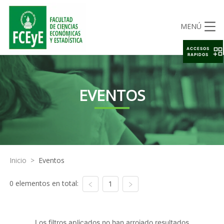
MENÚ
ACCESOS
RAPIDOS
EVENTOS
Inicio
>
Eventos
0 elementos en total:
1
Los filtros aplicados no han arrojado resultados