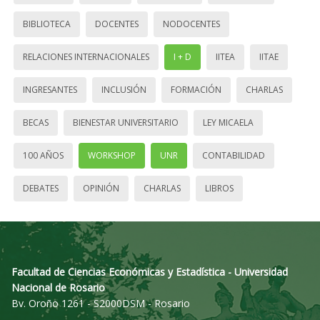
BIBLIOTECA
DOCENTES
NODOCENTES
RELACIONES INTERNACIONALES
I + D
IITEA
IITAE
INGRESANTES
INCLUSIÓN
FORMACIÓN
CHARLAS
BECAS
BIENESTAR UNIVERSITARIO
LEY MICAELA
100 AÑOS
WORKSHOP
UNR
CONTABILIDAD
DEBATES
OPINIÓN
CHARLAS
LIBROS
Facultad de Ciencias Económicas y Estadística - Universidad
Nacional de Rosario
Bv. Oroño 1261 - S2000DSM - Rosario