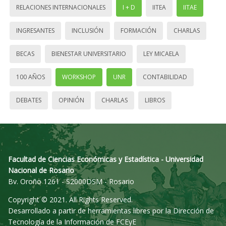
RELACIONES INTERNACIONALES
I + D
IITEA
IITAE
INGRESANTES
INCLUSIÓN
FORMACIÓN
CHARLAS
BECAS
BIENESTAR UNIVERSITARIO
LEY MICAELA
100 AÑOS
WORKSHOP
UNR
CONTABILIDAD
DEBATES
OPINIÓN
CHARLAS
LIBROS
Facultad de Ciencias Económicas y Estadística - Universidad
Nacional de Rosario
Bv. Oroño 1261 - S2000DSM - Rosario
Copyright © 2021. All Rights Reserved.
Desarrollado a partir de herramientas libres por la Dirección de
Tecnología de la Información de FCEyE