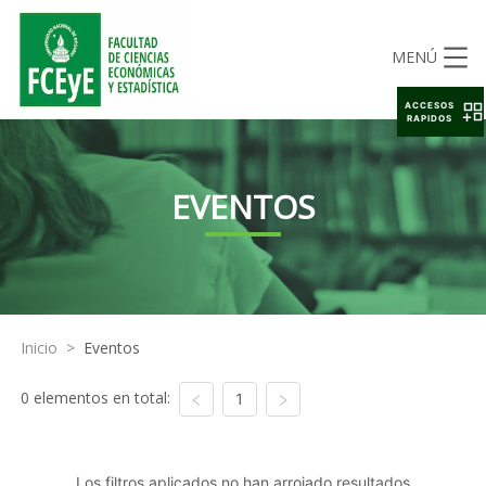
MENÚ
ACCESOS
RAPIDOS
EVENTOS
Inicio
>
Eventos
0 elementos en total:
1
Los filtros aplicados no han arrojado resultados