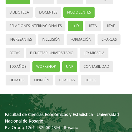
BIBLIOTECA
DOCENTES
NODOCENTES
RELACIONES INTERNACIONALES
I + D
IITEA
IITAE
INGRESANTES
INCLUSIÓN
FORMACIÓN
CHARLAS
BECAS
BIENESTAR UNIVERSITARIO
LEY MICAELA
100 AÑOS
WORKSHOP
UNR
CONTABILIDAD
DEBATES
OPINIÓN
CHARLAS
LIBROS
Facultad de Ciencias Económicas y Estadística - Universidad
Nacional de Rosario
Bv. Oroño 1261 - S2000DSM - Rosario