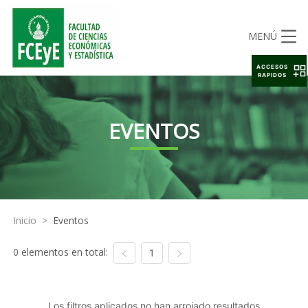
MENÚ
ACCESOS
RAPIDOS
EVENTOS
Inicio
>
Eventos
0 elementos en total:
1
Los filtros aplicados no han arrojado resultados