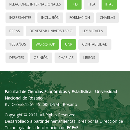
RELACIONES INTERNACIONALES
I + D
IITEA
IITAE
INGRESANTES
INCLUSIÓN
FORMACIÓN
CHARLAS
BECAS
BIENESTAR UNIVERSITARIO
LEY MICAELA
100 AÑOS
WORKSHOP
UNR
CONTABILIDAD
DEBATES
OPINIÓN
CHARLAS
LIBROS
Facultad de Ciencias Económicas y Estadística - Universidad
Nacional de Rosario
Bv. Oroño 1261 - S2000DSM - Rosario
Copyright © 2021. All Rights Reserved.
Desarrollado a partir de herramientas libres por la Dirección de
Tecnología de la Información de FCEyE