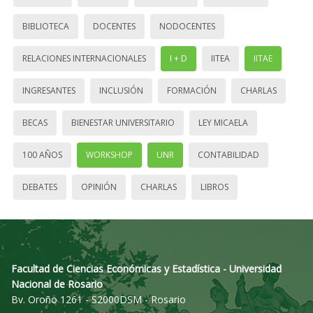
BIBLIOTECA
DOCENTES
NODOCENTES
RELACIONES INTERNACIONALES
I + D
IITEA
IITAE
INGRESANTES
INCLUSIÓN
FORMACIÓN
CHARLAS
BECAS
BIENESTAR UNIVERSITARIO
LEY MICAELA
100 AÑOS
WORKSHOP
UNR
CONTABILIDAD
DEBATES
OPINIÓN
CHARLAS
LIBROS
Facultad de Ciencias Económicas y Estadística - Universidad
Nacional de Rosario
Bv. Oroño 1261 - S2000DSM - Rosario