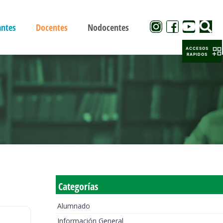
antes
Docentes
Nodocentes
ACCESOS
RAPIDOS
Categorías
Alumnado
Información General