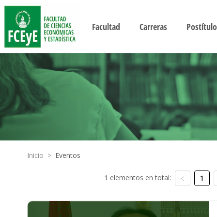
Facultad
Carreras
Postítulo
Inicio
>
Eventos
1 elementos en total:
1