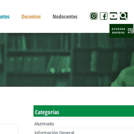
antes
Docentes
Nodocentes
ACCESOS
RAPIDOS
Categorías
Alumnado
Información General