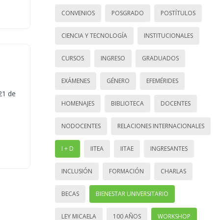
CONVENIOS
POSGRADO
POSTÍTULOS
CIENCIA Y TECNOLOGÍA
INSTITUCIONALES
CURSOS
INGRESO
GRADUADOS
EXÁMENES
GÉNERO
EFEMÉRIDES
21 de
HOMENAJES
BIBLIOTECA
DOCENTES
NODOCENTES
RELACIONES INTERNACIONALES
I + D
IITEA
IITAE
INGRESANTES
INCLUSIÓN
FORMACIÓN
CHARLAS
BECAS
BIENESTAR UNIVERSITARIO
LEY MICAELA
100 AÑOS
WORKSHOP