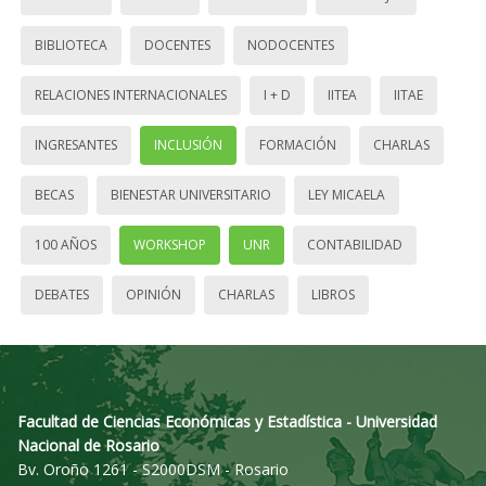
BIBLIOTECA
DOCENTES
NODOCENTES
RELACIONES INTERNACIONALES
I + D
IITEA
IITAE
INGRESANTES
INCLUSIÓN
FORMACIÓN
CHARLAS
BECAS
BIENESTAR UNIVERSITARIO
LEY MICAELA
100 AÑOS
WORKSHOP
UNR
CONTABILIDAD
DEBATES
OPINIÓN
CHARLAS
LIBROS
Facultad de Ciencias Económicas y Estadística - Universidad
Nacional de Rosario
Bv. Oroño 1261 - S2000DSM - Rosario