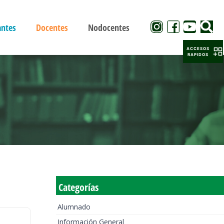
antes
Docentes
Nodocentes
ACCESOS
RAPIDOS
Categorías
Alumnado
Información General