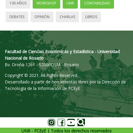
100 AÑOS
WORKSHOP
UNR
CONTABILIDAD
DEBATES
OPINIÓN
CHARLAS
LIBROS
Facultad de Ciencias Económicas y Estadística - Universidad
Nacional de Rosario
Bv. Oroño 1261 - S2000DSM - Rosario
Copyright © 2021. All Rights Reserved.
Desarrollado a partir de herramientas libres por la Dirección de
Tecnología de la Información de FCEyE
UNR - FCEyE | Todos los derechos reservados